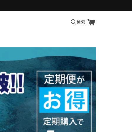
カ
ー
検索
ト