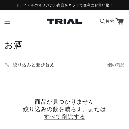
コンテ
トライアルのオリジナル商品をネットで便利にお買い物！
ンツに
進む
カ
ー
検索
ト
コ
お酒
レ
ク
絞り込みと並び替え
0個の商品
シ
ョ
ン
商品が見つかりません
絞り込みの数を減らす、または
:
すべて削除する