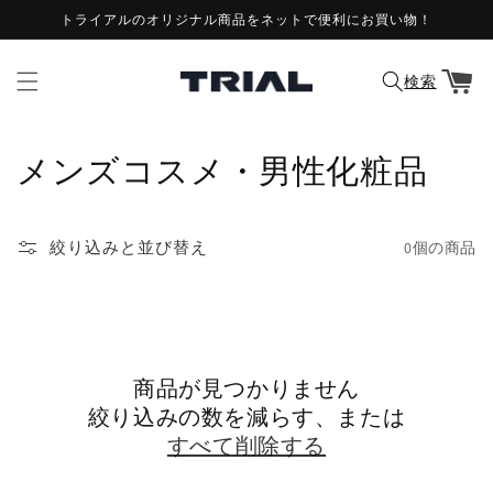
コンテ
トライアルのオリジナル商品をネットで便利にお買い物！
ンツに
進む
カ
ー
検索
ト
コ
メンズコスメ・男性化粧品
レ
ク
絞り込みと並び替え
0個の商品
シ
ョ
ン
商品が見つかりません
絞り込みの数を減らす、または
:
すべて削除する